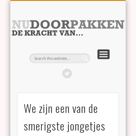
RECHTVAARDIGHEID
BURGER – POLITIEK
VERDUURZAMING
SAMEN LEVEN
IMMIGRATIE
Nu
We zijn een van de
smerigste jongetjes