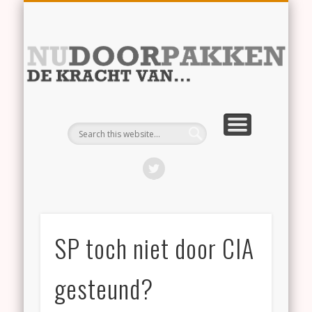
RECHTVAARDIGHEID
BURGER – POLITIEK
VERDUURZAMING
SAMEN LEVEN
IMMIGRATIE
Nu
SP toch niet door CIA
gesteund?