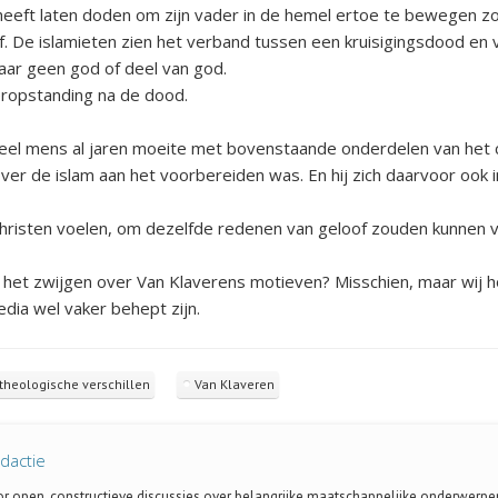
h heeft laten doden om zijn vader in de hemel ertoe te bewegen 
lf. De islamieten zien het verband tussen een kruisigingsdood en
maar geen god of deel van god.
eropstanding na de dood.
neel mens al jaren moeite met bovenstaande onderdelen van het chr
over de islam aan het voorbereiden was. En hij
zich daarvoor ook i
h christen voelen, om dezelfde redenen van geloof zouden kunnen 
het zwijgen over Van Klaverens motieven? Misschien, maar wij ho
ia wel vaker behept zijn.
theologische verschillen
Van Klaveren
dactie
oor open, constructieve discussies over belangrijke maatschappelijke onderwerpe