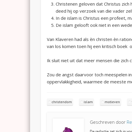
Christenen geloven dat Christus zic
deed hij op verzoek van die vader ze
In de islam is Christus een profeet, 
De islam gelooft ook niet in een wed
Van Klaveren had als èn christen èn ratio
van los komen toen hij een kritisch boek 
Ik sluit niet uit dat meer mensen die zic
Zou de angst daarvoor toch meespelen in 
oppervlakkigheid, waarmee de meeste med
christendom
islam
motieven
Geschreven door
Re
De redactie zet zich in v