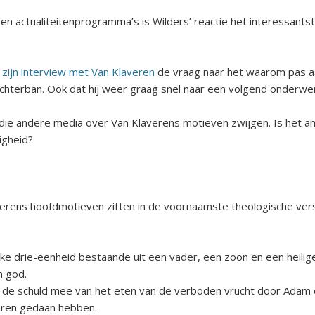
 actualiteitenprogramma’s is Wilders’ reactie het interessantst
n zijn interview met Van Klaveren
de vraag naar het waarom pas aa
achterban. Ook dat hij weer graag snel naar een volgend onderwer
 die andere media over Van Klaverens motieven zwijgen. Is het 
igheid?
verens hoofdmotieven zitten in de voornaamste theologische vers
jke drie-eenheid bestaande uit een vader, een zoon en een heilig
n god.
 de schuld mee van het eten van de verboden vrucht door Adam en
deren gedaan hebben.