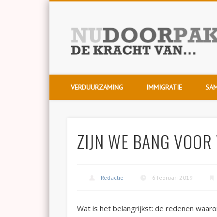
Twitter
Voor wie het verschil wil maken!
VERDUURZAMING
IMMIGRATIE
SAM
ZIJN WE BANG VOOR
Redactie
6 februari 2019
Wat is het belangrijkst: de redenen waa