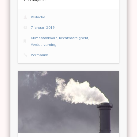
Redactie
7 januari 2019
Klimaatakkoord
,
Rechtvaardigheid
,
Verduurzaming
Permalink