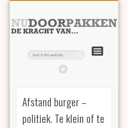
RECHTVAARDIGHEID
BURGER – POLITIEK
VERDUURZAMING
SAMEN LEVEN
IMMIGRATIE
Nu
Afstand burger –
politiek. Te klein of te