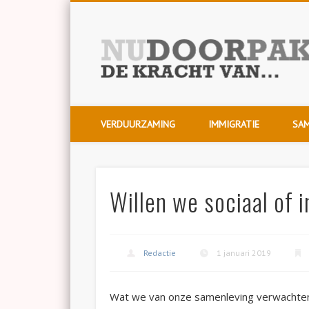
Twitter
Voor wie het verschil wil maken!
VERDUURZAMING
IMMIGRATIE
SAM
Willen we sociaal of 
Redactie
1 januari 2019
Wat we van onze samenleving verwachten, b