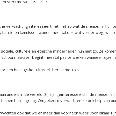
n sterk individualistische.
che verwachting interesseert het niet zo wat de mensen in hun b
n, familie en kennissen wonen meestal ook wat verder weg, waar
ociale, culturele en etnische minderheden hun niet zo. Ze komen
ie schoonmaakster begint meestal pas te werken wanneer zijzelf al
oor hen belangrijke cultureel liberale motto’s.
an anders in de wereld. Zij zijn geïnteresseerd in de mensen in
en helpen buren graag. Omgekeerd verwachten ze ook hulp van bu
rwachten ook dat we er meer dan voorheen weer voor elkaar zijn