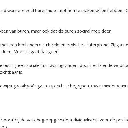
rend wanneer veel buren niets met hen te maken willen hebben. 
ebben van buren, maar ook dat de buren sociaal mee doen.
 met een heel andere culturele en etnische achtergrond. Zij gunn
e doen. Meestal gaat dat goed.
e buurt geen sociale huurwoning vinden, door het falende woonbel
zichtbaar is.
toewijzing vaak vóór gaan. Op zich te begrijpen, maar minder wann
. Vooral bij de vaak hogeropgeleide ‘individualisten’ voor de pos
ers.