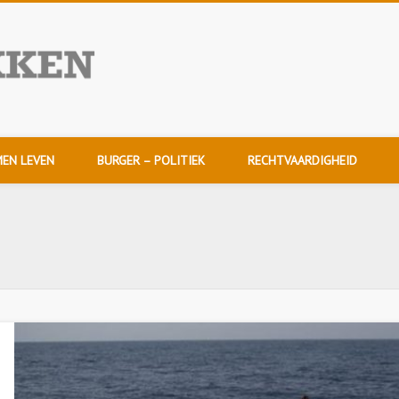
NuDoorpakken
EN LEVEN
BURGER – POLITIEK
RECHTVAARDIGHEID