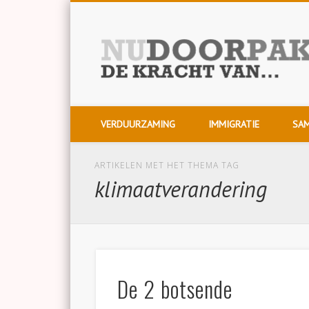
Twitter
Voor wie het verschil wil maken!
VERDUURZAMING
IMMIGRATIE
SAM
ARTIKELEN MET HET THEMA TAG
klimaatverandering
De 2 botsende